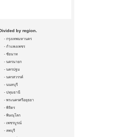
Divided by region.
-
กรุงเทพมหานคร
-
กำแพงเพชร
-
ชัยนาท
-
นครนายก
-
นครปฐม
-
นครสวรรค์
-
นนทบุรี
-
ปทุมธานี
-
พระนครศรีอยุธยา
-
พิจิตร
-
พิษณุโลก
-
เพชรบูรณ์
-
ลพบุรี